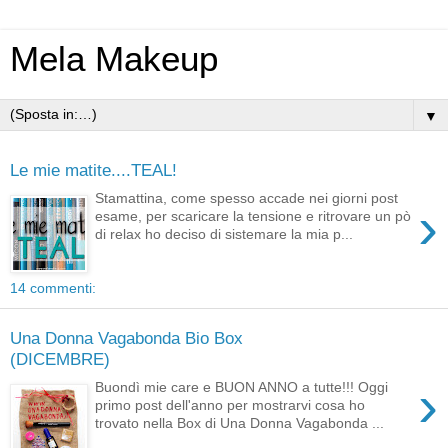
Mela Makeup
▼
Le mie matite....TEAL!
Stamattina, come spesso accade nei giorni post
›
esame, per scaricare la tensione e ritrovare un pò
di relax ho deciso di sistemare la mia p...
14 commenti:
Una Donna Vagabonda Bio Box
(DICEMBRE)
›
Buondì mie care e BUON ANNO a tutte!!! Oggi
primo post dell'anno per mostrarvi cosa ho
trovato nella Box di Una Donna Vagabonda ...