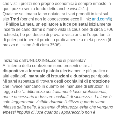
che visti i prezzi non proprio economici è sempre rimasto in
quel pozzo senza fondo detto anche
wishlist
. :)
Qualche settimana fa ho notato tra i vari prodotti in test sul
sito
Trnd
(per chi non lo conoscesse ecco il link:
trnd.com/it
)
il
Philips Lumea
, un
epilatore a luce pulsata
! Inizialmente
incerta se candidarmi o meno vista la cauzione di circa 170€
richiesta, ho poi deciso di provare vista anche l'opportunità
di poter poi tenere il prodotto praticamente a metà prezzo (il
prezzo di listino è di circa 350€).
Iniziamo dall'UNBOXING...come si presenta?
All'interno della confezione sono presenti oltre al
dispositivo a forma di pistola
(decisamente più pratico di
altri epilatori),
manuale di istruzioni
e
dustbag
per riporlo.
Mi sarei aspettata di trovare degli
occhialini di protezione
che invece mancano in quanto nel manuale di istruzioni si
legge che
"a differenza dei trattamenti laser professionali,
non è necessario indossare occhiali di sicurezza. La luce è
solo leggermente visibile durante l'utilizzo quando viene
riflessa dalla pelle. Il sistema di sicurezza evita che vengano
emessi impulsi di luce quando l'apparecchio non è