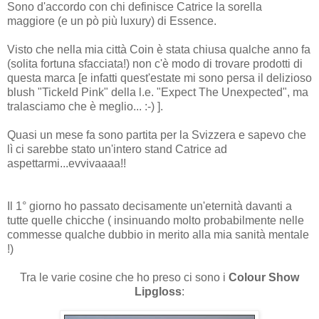
Sono d'accordo con chi definisce Catrice la sorella
maggiore (e un pò più luxury) di Essence.
Visto che nella mia città Coin è stata chiusa qualche anno fa
(solita fortuna sfacciata!) non c'è modo di trovare prodotti di
questa marca [e infatti quest'estate mi sono persa il delizioso
blush "Tickeld Pink" della l.e. "Expect The Unexpected", ma
tralasciamo che è meglio... :-) ].
Quasi un mese fa sono partita per la Svizzera e sapevo che
lì ci sarebbe stato un'intero stand Catrice ad
aspettarmi...evvivaaaa!!
Il
1
° giorno ho passato decisamente un'eternità davanti a
tutte quelle chicche (
insinuando molto probabilmente
nelle
commesse
qualche dubbio in merito alla mia sanità mentale
!)
Tra le varie cosine che ho preso ci sono i
Colour Show
Lipgloss
: