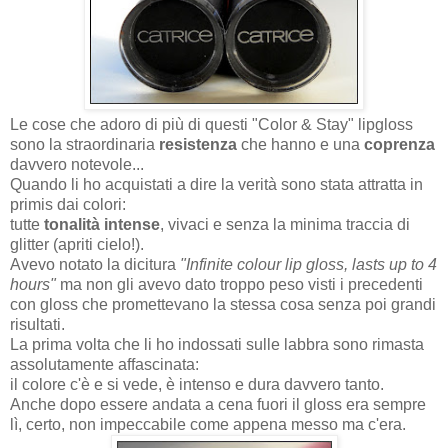
Le cose che adoro di più di questi "Color & Stay" lipgloss
sono la straordinaria
resistenza
che hanno e una
coprenza
davvero notevole...
Quando li ho acquistati a dire la verità sono stata attratta in
primis dai colori:
tutte
tonalità intense
, vivaci e senza la minima traccia di
glitter (apriti cielo!).
Avevo notato la dicitura
"Infinite colour lip gloss, lasts up to
4
hours"
ma non gli avevo dato troppo peso visti i precedenti
con gloss che promettevano la stessa cosa senza poi grandi
risultati.
La prima volta che li ho indossati sulle labbra sono rimasta
assolutamente affascinata:
il colore c'è e si vede, è intenso e dura davvero tanto.
Anche dopo essere andata a cena fuori il gloss era sempre
lì, certo, non impeccabile come appena messo ma c'era.