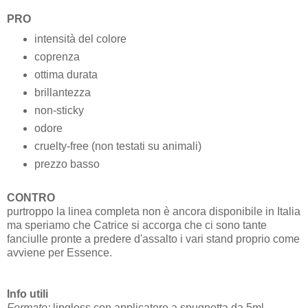
PRO
intensità del colore
coprenza
ottima durata
brillantezza
non-sticky
odore
cruelty-free (non testati su animali)
prezzo basso
CONTRO
purtroppo la linea completa non è ancora disponibile in Italia
ma speriamo che Catrice si accorga che ci sono tante
fanciulle pronte a predere d'assalto i vari stand proprio come
avviene per Essence.
Info utili
Formato:
lipgloss con applicatore a spugnetta da
5
ml