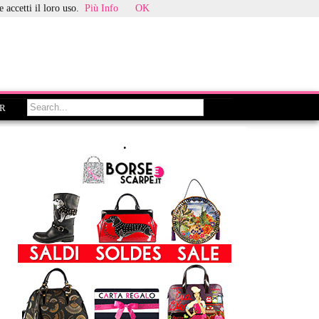
 accetti il loro uso.
Più Info
OK
.
.
.
.
.
G4U328Gu8vU97z2I64nt47dfW8kSWx
ER
.