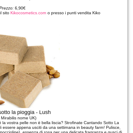
Prezzo:
6,90€
l sito
Kikocosmetics.com
o presso i punti vendita Kiko
otto la pioggia - Lush
 Mirabilis nome UK)
é la vostra pelle non è bella liscia? Strofinate Cantando Sotto La
di essere appena usciti da una settimana in beauty farm! Pulisce,
noccioline), essenza di rosa per una delicata fragranza e gusci di