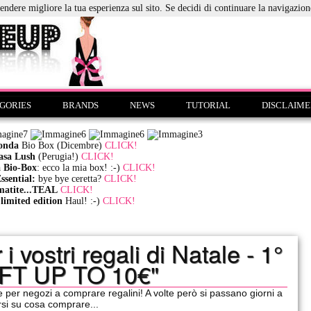
ndere migliore la tua esperienza sul sito. Se decidi di continuare la navigazione
GORIES
BRANDS
NEWS
TUTORIAL
DISCLAIM
onda
Bio Box (Dicembre)
CLICK!
casa Lush
(Perugia!)
CLICK!
 Bio-Box
: ecco la mia box! :-)
CLICK!
sential:
bye bye ceretta?
CLICK!
matite...TEAL
CLICK!
mited edition
Haul! :-)
CLICK!
vostri regali di Natale - 1°
GIFT UP TO 10€"
e per negozi a comprare regalini! A volte però si passano giorni a
rsi su cosa comprare...