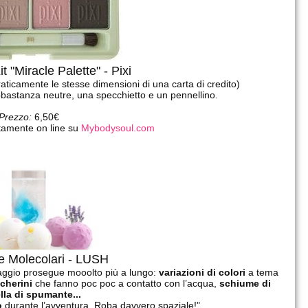
 "Miracle Palette" - Pixi
aticamente le stesse dimensioni di una carta di credito)
abbastanza neutre, una specchietto e un pennellino.
Prezzo:
6,50€
tamente on line su
Mybodysoul.com
he Molecolari - LUSH
viaggio prosegue mooolto più a lungo:
variazioni di colori
a tema
ccherini
che fanno poc poc a contatto con l’acqua,
schiume di
lla di spumante...
o
durante l’avventura. Roba davvero spaziale!"