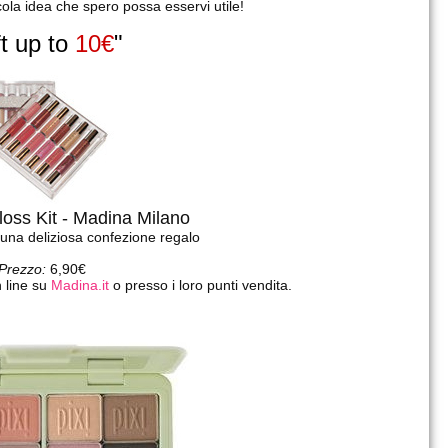
cola idea che spero possa esservi utile!
ft up to
10€
"
loss Kit - Madina Milano
n una deliziosa confezione regalo
Prezzo:
6,90€
 line su
Madina.it
o presso i loro punti vendita.