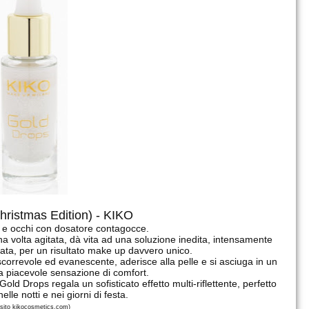
hristmas Edition) - KIKO
so e occhi con dosatore contagocce.
a volta agitata, dà vita ad una soluzione inedita, intensamente
rata, per un risultato make up davvero unico.
correvole ed evanescente, aderisce alla pelle e si asciuga in un
na piacevole sensazione di comfort.
old Drops regala un sofisticato effetto multi-riflettente, perfetto
elle notti e nei giorni di festa.
 sito kikocosmetics.com)