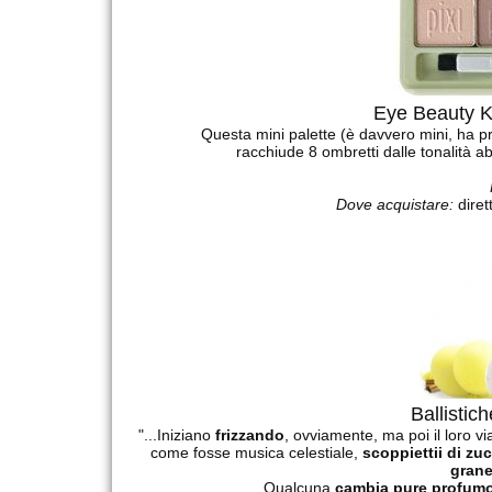
Eye Beauty Kit
Questa mini palette (è davvero mini, ha pr
racchiude 8 ombretti dalle tonalità 
Dove acquistare:
diret
Ballistic
"...Iniziano
frizzando
, ovviamente, ma poi il loro 
come fosse musica celestiale,
scoppiettii di zu
grane
Qualcuna
cambia pure profum