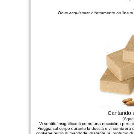
Dove acquistare:
direttamente on line su
Cantando s
(Aqua
Vi sentite insignificanti come una nocciolina perch
Pioggia sul corpo durante la doccia e vi sembrerà 
contiene burro di mandorle idratante (al profumo di 