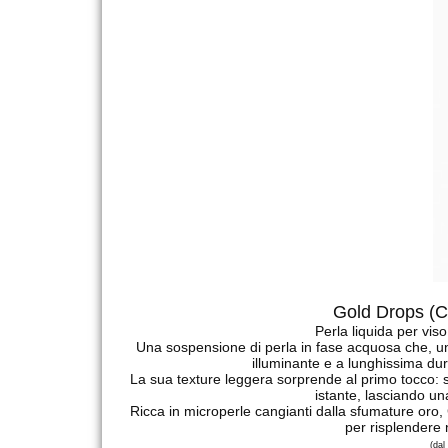
Gold Drops (C
Perla liquida per vi
Una sospensione di perla in fase acquosa che, un
illuminante e a lunghissima du
La sua texture leggera sorprende al primo tocco: s
istante, lasciando u
Ricca in microperle cangianti dalla sfumature oro, G
per risplendere n
(dal