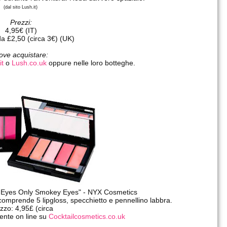
(dal sito Lush.it)
Prezzi:
4,95€ (IT)
da £2,50 (circa 3€) (UK)
ove acquistare:
it
o
Lush.co.uk
oppure nelle loro botteghe.
 Eyes Only Smokey Eyes" - NYX Cosmetics
comprende 5 lipgloss, specchietto e pennellino labbra.
zzo: 4,95£ (circa
ente on line su
Cocktailcosmetics.co.uk