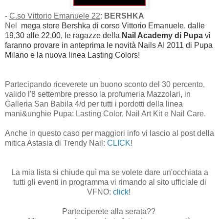
-
C.so Vittorio Emanuele 22
:
BERSHKA
Nel
mega store Bershka di corso Vittorio Emanuele
,
dalle
19,30 alle 22,00
, le ragazze della
Nail Academy di Pupa
vi
faranno provare
in anteprima le novità Nails AI 2011 di Pupa
Milano e la nuova linea Lasting Colors!
Partecipando riceverete un buono sconto del 30 percento,
valido l'8 settembre presso la profumeria Mazzolari, in
Galleria San Babila 4/d per tutti i pordotti della linea
mani&unghie Pupa: Lasting Color, Nail Art Kit e Nail Care.
Anche in questo caso per maggiori info vi lascio al post della
mitica Astasia di Trendy Nail:
CLICK
!
La mia lista si chiude quì ma se volete dare un'occhiata a
tutti
gli eventi in programma vi rimando al sito ufficiale di
VFNO:
click
!
Parteciperete alla serata??